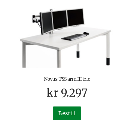
Novus TSS arm III trio
kr
9.297
Bestill