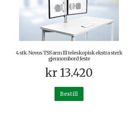
4 stk. Novus TSS arm III teleskopisk ekstra sterk
gjennombord feste
kr
13.420
Bestill