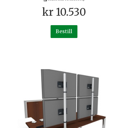
kr
10.530
Bestill