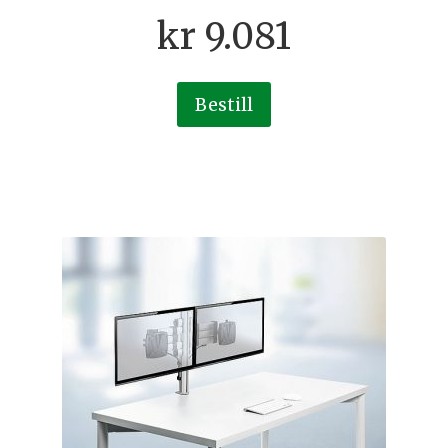
kr
9.081
Bestill