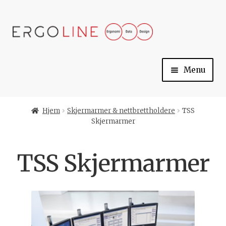
Skip
Skip
to
to
navigation
content
Menu
Min konto
Hjem
Skjermarmer & nettbrettholdere
TSS
Skjermarmer
Til kassen
TSS Skjermarmer
Handlekurv
Ergoline