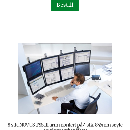
Bestill
8 stk. NOVUS TSS III arm montert på 4 stk. 845mm søyle