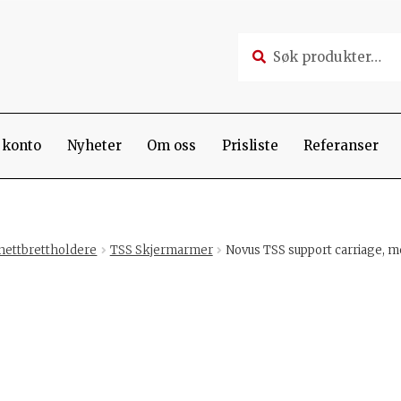
Søk
Søk
etter:
 konto
Nyheter
Om oss
Prisliste
Referanser
nettbrettholdere
TSS Skjermarmer
Novus TSS support carriage, m