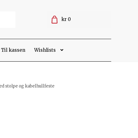
kr 0
Til kassen
Wishlists
ed stolpe og kabelhullfeste