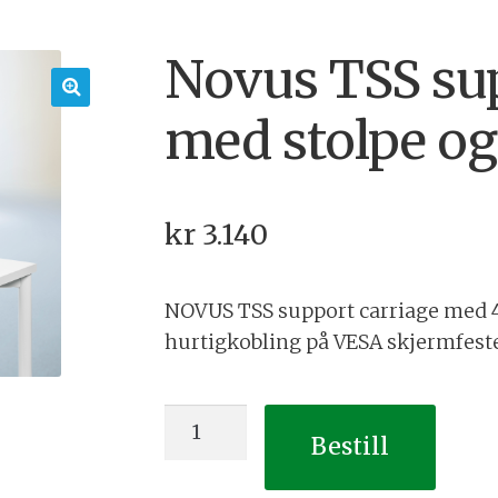
Novus TSS sup
med stolpe og
🔍
kr
3.140
NOVUS TSS support carriage med 4
hurtigkobling på VESA skjermfeste
Novus
Bestill
TSS
support