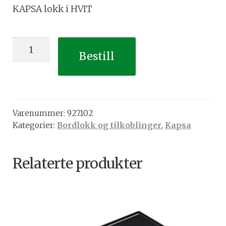
KAPSA lokk i HVIT
KAPSA
Bestill
lokk
i
HVIT
antall
Varenummer:
927.102
Kategorier:
Bordlokk og tilkoblinger
,
Kapsa
Relaterte produkter