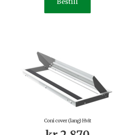
Bestill
Coni cover (lang) Hvit
kr
2.870