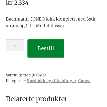
kr
2.334
Bachmann CONEO lokk komplett med 3stk
strøm og 1stk. Modulplasser
CONEO
Bestill
lokk
komplett
med
3stk
Varenummer:
900.400
strøm
Kategorier:
Bordlokk og tilkoblinger
,
Coneo
og
1stk
modulplass
Relaterte produkter
antall