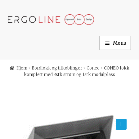
Skip
Skip
to
to
navigation
content
Menu
Min konto
Hjem
Bordlokk og tilkoblinger
Coneo
CONEO lokk
komplett med 3stk strøm og 1stk modulplass
Til kassen
Handlekurv
Ergoline
🔍