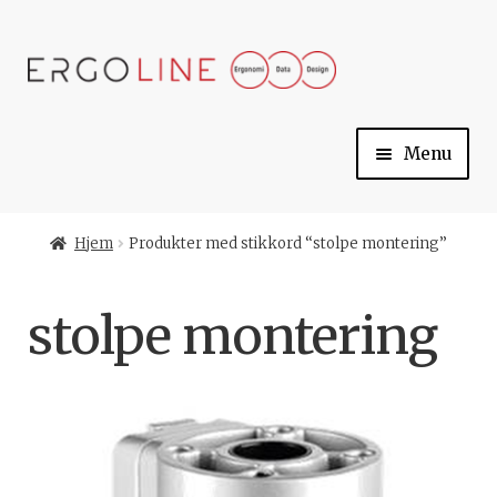
Skip
Skip
to
to
navigation
content
Menu
Min konto
Hjem
Produkter med stikkord “stolpe montering”
Til kassen
stolpe montering
Handlekurv
Ergoline