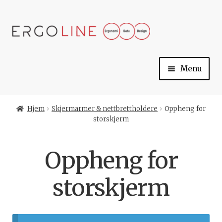
Skip
Skip
to
to
navigation
content
Menu
Min konto
Hjem
Skjermarmer & nettbrettholdere
Oppheng for
storskjerm
Til kassen
Oppheng for
Handlekurv
storskjerm
Ergoline