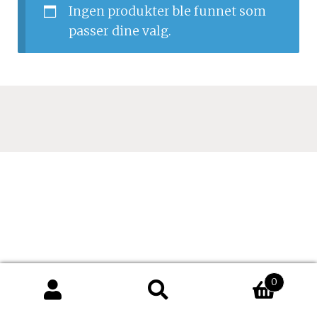
Ingen produkter ble funnet som
passer dine valg.
0
Søk
Søk
etter: