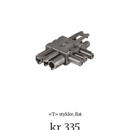
«T» stykke, flat
kr
335