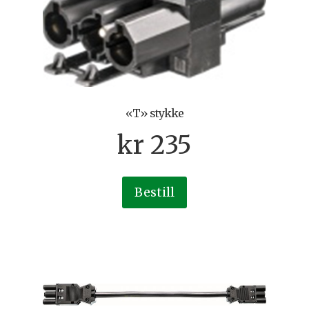
«T» stykke
kr
235
Bestill