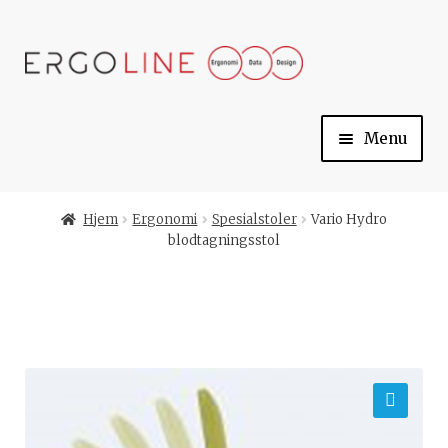
Skip
Skip
to
to
navigation
content
Menu
Min konto
Hjem
Ergonomi
Spesialstoler
Vario Hydro
blodtagningsstol
Til kassen
Handlekurv
Ergoline
🔍