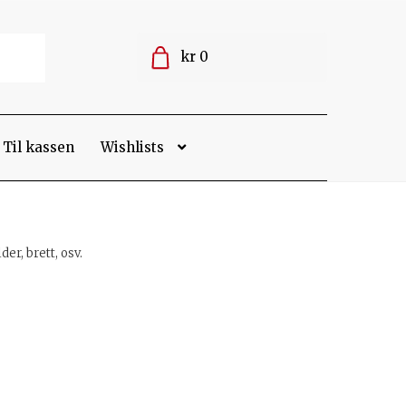
kr 0
Til kassen
Wishlists
er, brett, osv.