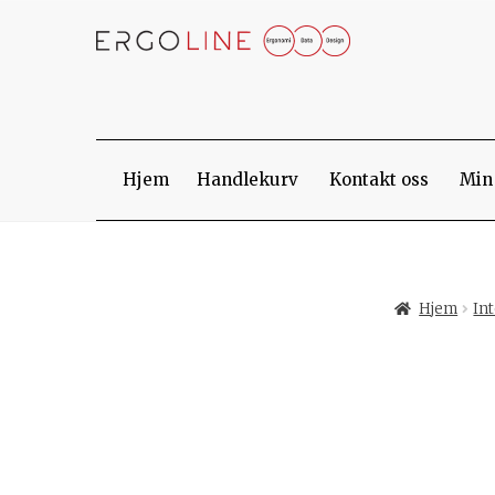
Skip
Skip
to
to
navigation
content
Hjem
Handlekurv
Kontakt oss
Min
Hjem
Int