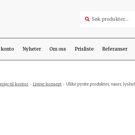
Søk
Søk
etter:
 konto
Nyheter
Om oss
Prisliste
Referanser
eriør til kontor
Living konsept
Ulike pynte produkter, vaser, lyshold