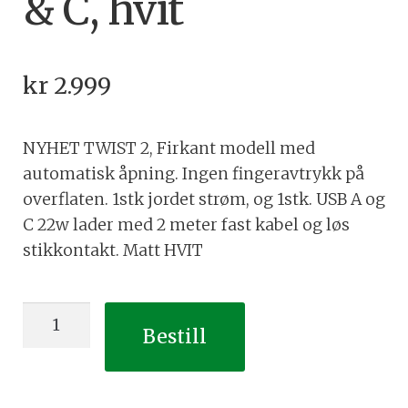
& C, hvit
kr
2.999
NYHET TWIST 2, Firkant modell med
automatisk åpning. Ingen fingeravtrykk på
overflaten. 1stk jordet strøm, og 1stk. USB A og
C 22w lader med 2 meter fast kabel og løs
stikkontakt. Matt HVIT
Twist2,
Bestill
firkant,
1stk
strøm