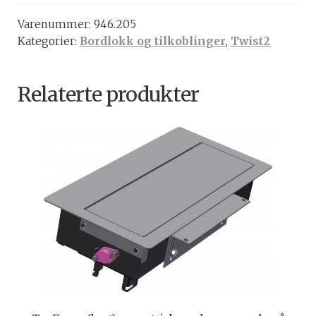
USB
Varenummer:
946.205
A
Kategorier:
Bordlokk og tilkoblinger
,
Twist2
&
C,
hvit
Relaterte produkter
antall