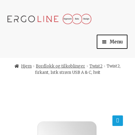
Skip
Skip
to
to
navigation
content
Menu
Min konto
Hjem
Bordlokk og tilkoblinger
Twist2
Twist2,
firkant, 1stk strøm USB A & C, hvit
Til kassen
Handlekurv
Ergoline
🔍