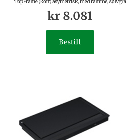
TopFrame (kort) asymetrisk, med ramme, sølvgrå
kr
8.081
Bestill