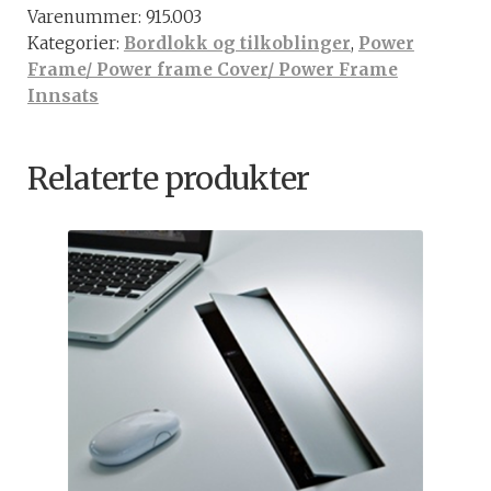
Varenummer:
915.003
lengde,
Kategorier:
Bordlokk og tilkoblinger
,
Power
HVIT
Frame/ Power frame Cover/ Power Frame
antall
Innsats
Relaterte produkter