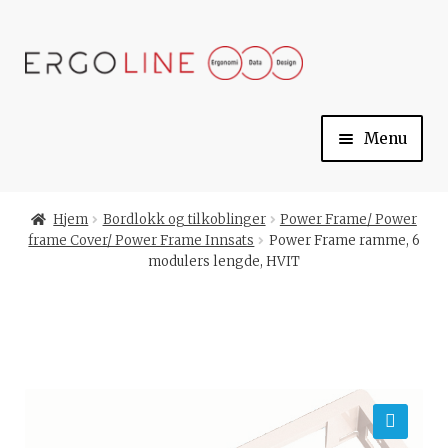
Skip
Skip
to
to
navigation
content
Menu
Min konto
Hjem
Bordlokk og tilkoblinger
Power Frame/ Power
frame Cover/ Power Frame Innsats
Power Frame ramme, 6
Til kassen
modulers lengde, HVIT
Handlekurv
Ergoline