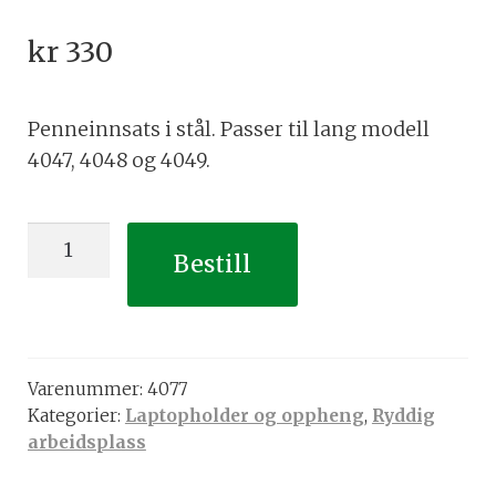
kr
330
Penneinnsats i stål. Passer til lang modell
4047, 4048 og 4049.
Penneinnsats
Bestill
i
stål
antall
Varenummer:
4077
Kategorier:
Laptopholder og oppheng
,
Ryddig
arbeidsplass