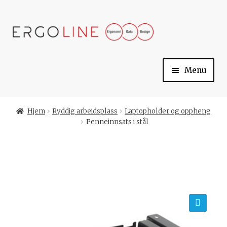
Skip
Skip
to
to
navigation
content
Menu
Min konto
Hjem
Ryddig arbeidsplass
Laptopholder og oppheng
Penneinnsats i stål
Til kassen
Handlekurv
Ergoline
🔍