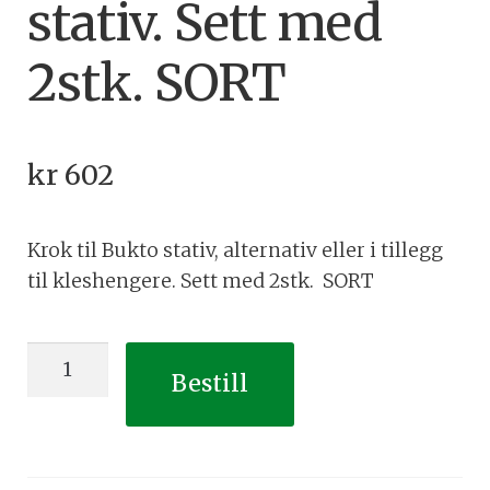
stativ. Sett med
2stk. SORT
kr
602
Krok til Bukto stativ, alternativ eller i tillegg
til kleshengere. Sett med 2stk. SORT
Krok
Bestill
til
Bukto
stativ.
Sett