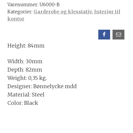
Varenummer:
U6000-B
med
Kategorier:
Garderobe og klesstativ
,
Interiør til
2stk.
kontor
SORT
antall
Height: 84mm
Width: 30mm
Depth: 82mm
Weight: 0,35 kg.
Designer: Bønnelycke mdd
Material: Steel
Color: Black