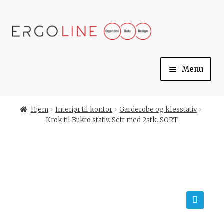
Skip
Skip
to
to
navigation
content
Menu
Min konto
Hjem
Interiør til kontor
Garderobe og klesstativ
Krok til Bukto stativ. Sett med 2stk. SORT
Til kassen
Handlekurv
Ergoline
🔍