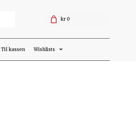
kr 0
Til kassen
Wishlists