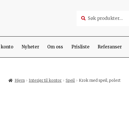
Søk
Søk
etter:
 konto
Nyheter
Om oss
Prisliste
Referanser
Hjem
Interiør til kontor
Speil
Krok med speil, polert