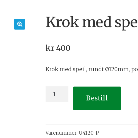
Krok med spei
🔍
kr
400
Krok med speil, rundt Ø120mm, po
Krok
Bestill
med
speil,
polert
antall
Varenummer:
U4120-P