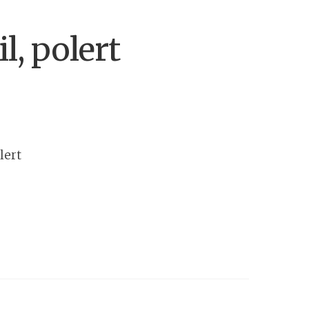
l, polert
lert