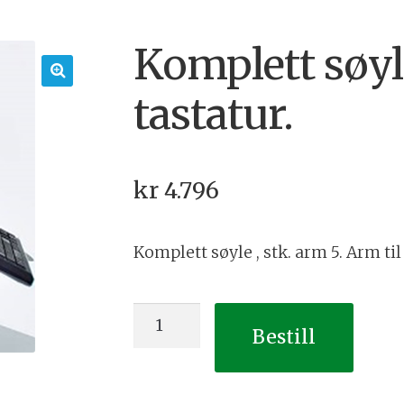
Komplett søyle
tastatur.
🔍
kr
4.796
Komplett søyle , stk. arm 5. Arm til
Komplett
Bestill
søyle.
Arm
til