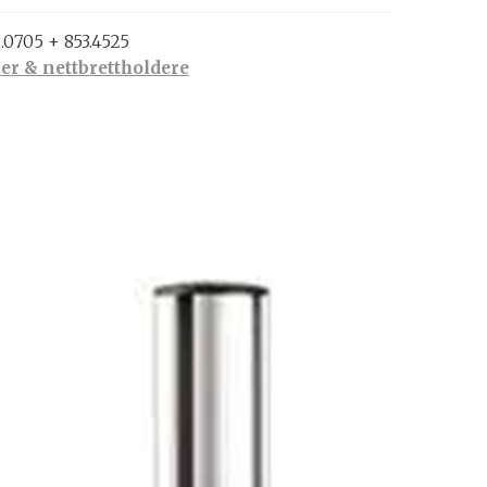
.0705 + 853.4525
r & nettbrettholdere