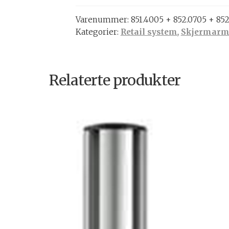
tastatur.
Varenummer:
851.4005 + 852.0705 + 852
antall
Kategorier:
Retail system
,
Skjermarme
Relaterte produkter