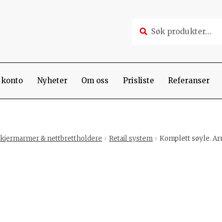
Søk
Søk
etter:
 konto
Nyheter
Om oss
Prisliste
Referanser
kjermarmer & nettbrettholdere
Retail system
Komplett søyle. Arm 