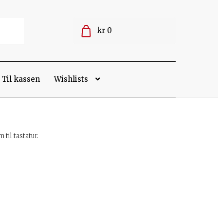
kr 0
Til kassen
Wishlists
til tastatur.