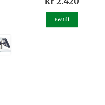
kr
2.420
Bestill