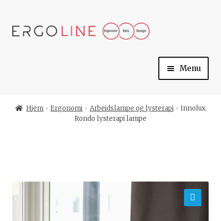
Skip
Skip
to
to
navigation
content
Menu
Min konto
Hjem
Ergonomi
Arbeidslampe og lysterapi
Innolux
Rondo lysterapi lampe
Til kassen
Handlekurv
Ergoline
🔍