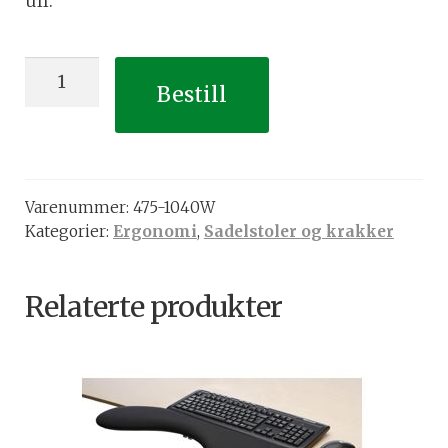
ull.
Jumper
Bestill
krakk,
setevinkling,
høyde
63-
Varenummer:
475-1040W
88cm
Kategorier:
Ergonomi
,
Sadelstoler og krakker
(Sort
ull)
antall
Relaterte produkter