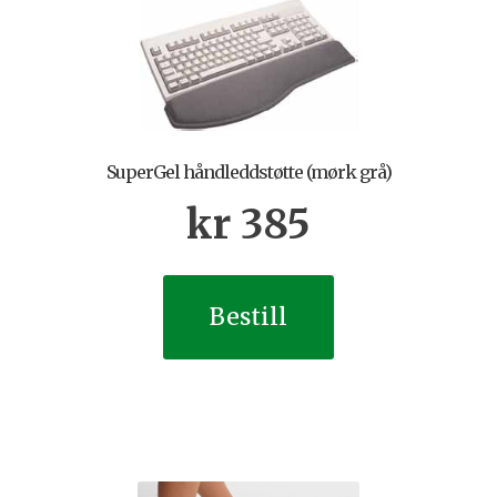
SuperGel håndleddstøtte (mørk grå)
kr
385
Bestill