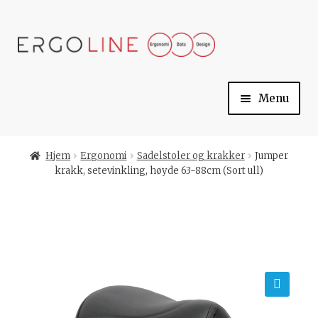
Skip
Skip
to
to
navigation
content
Menu
Min konto
Hjem
Ergonomi
Sadelstoler og krakker
Jumper
krakk, setevinkling, høyde 63-88cm (Sort ull)
Til kassen
Handlekurv
Ergoline
🔍