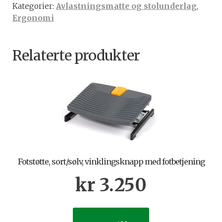
Kategorier:
Avlastningsmatte og stolunderlag
,
ønsket
Ergonomi
lengde)
antall
Relaterte produkter
Fotstøtte, sort/sølv, vinklingsknapp med fotbetjening
kr
3.250