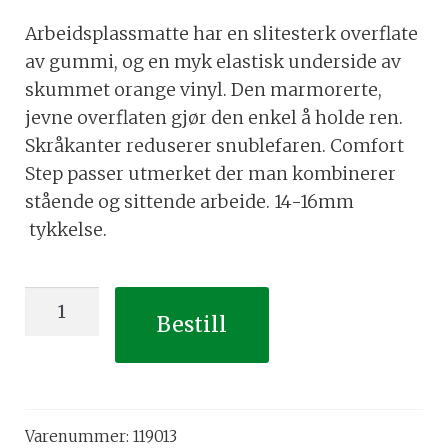
Arbeidsplassmatte har en slitesterk overflate
av gummi, og en myk elastisk underside av
skummet orange vinyl. Den marmorerte,
jevne overflaten gjør den enkel å holde ren.
Skråkanter reduserer snublefaren. Comfort
Step passer utmerket der man kombinerer
stående og sittende arbeide. 14-16mm
tykkelse.
Comfort
Bestill
Step
Avlastningmatte
(Sort
90cm
Varenummer:
119013
x