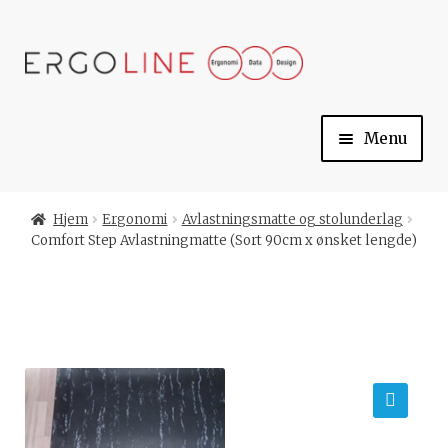
Skip
Skip
to
to
navigation
content
Menu
Min konto
Hjem
Ergonomi
Avlastningsmatte og stolunderlag
Comfort Step Avlastningmatte (Sort 90cm x ønsket lengde)
Til kassen
Handlekurv
Ergoline
🔍