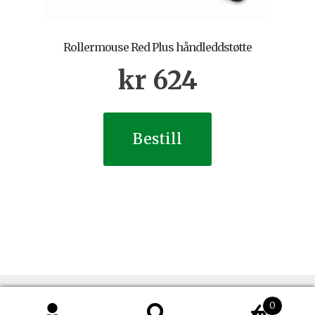
Rollermouse Red Plus håndleddstøtte
kr
624
Bestill
0
Søk