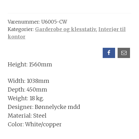
hjul,
HVIT
Varenummer:
U6005-CW
m/kobber,
Kategorier:
Garderobe og klesstativ
,
Interiør til
1000mm
kontor
antall
Height: 1560mm
Width: 1038mm
Depth: 450mm
Weight: 18 kg.
Designer: Bønnelycke mdd
Material: Steel
Color: White/copper