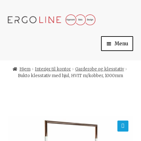
Skip
Skip
to
to
navigation
content
Menu
Min konto
Hjem
Interiør til kontor
Garderobe og klesstativ
Bukto klesstativ med hjul, HVIT m/kobber, 1000mm
Til kassen
Handlekurv
Ergoline
🔍