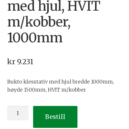
med hjul, HVIT
m/kobber,
1000mm
kr
9.231
Bukto klesstativ med hjul bredde 1000mm,
høyde 1500mm, HVIT m/kobber
Bukto
Bestill
klesstativ
med