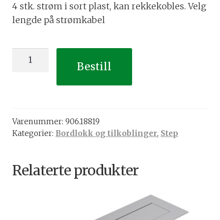
4 stk. strøm i sort plast, kan rekkekobles. Velg
lengde på strømkabel
STEP
Bestill
4
strøm
i
sort
Varenummer:
906.18819
plast
Kategorier:
Bordlokk og tilkoblinger
,
Step
antall
Relaterte produkter