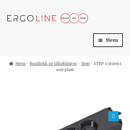
Skip
Skip
to
to
navigation
content
Menu
Min konto
Hjem
Bordlokk og tilkoblinger
Step
STEP 4 strøm i
sort plast
Til kassen
Handlekurv
Ergoline
🔍