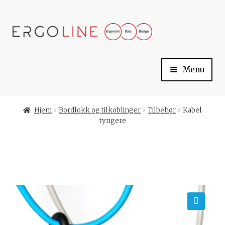
Skip
Skip
to
to
navigation
content
Menu
Min konto
Hjem
Bordlokk og tilkoblinger
Tilbehør
Kabel
tyngere
Til kassen
Handlekurv
Ergoline
🔍