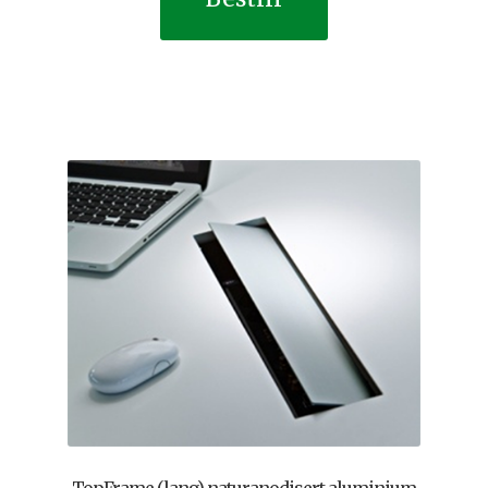
TopFrame (lang) naturanodisert aluminium