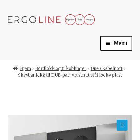
Skip
Skip
to
to
navigation
content
Menu
Min konto
Hjem
Bordlokk og tilkoblinger
Due / Kabelport
Skyvbar lokk til DUE, par, «rustfritt stål look» plast
Til kassen
Handlekurv
Ergoline
🔍