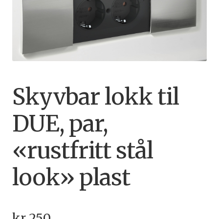
Skyvbar lokk til
DUE, par,
«rustfritt stål
look» plast
kr
250