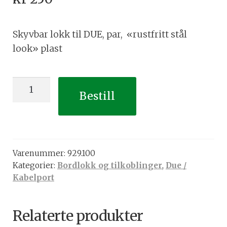
Skyvbar lokk til DUE, par, «rustfritt stål
look» plast
Skyvbar
Bestill
lokk
til
DUE,
par,
Varenummer:
929.100
"rustfritt
Kategorier:
Bordlokk og tilkoblinger
,
Due /
stål
Kabelport
look"
plast
antall
Relaterte produkter