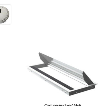
Coni cover (lang) Hvit