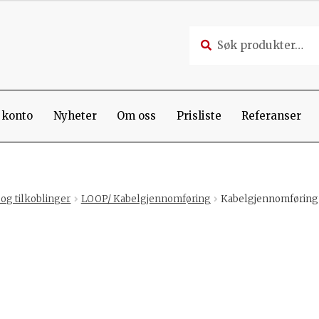
Søk
Søk
etter:
 konto
Nyheter
Om oss
Prisliste
Referanser
og tilkoblinger
LOOP/ Kabelgjennomføring
Kabelgjennomføring 