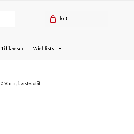
kr 0
Til kassen
Wishlists
Ø60mm, børstet stål