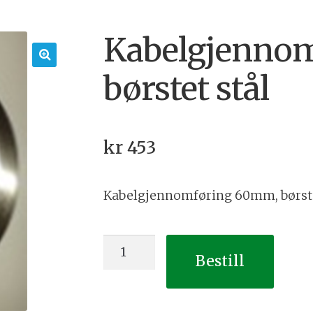
Kabelgjenno
børstet stål
🔍
kr
453
Kabelgjennomføring 60mm, børstet
Kabelgjennomføring
Bestill
Ø60mm,
børstet
stål