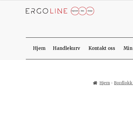
Skip
Skip
to
to
navigation
content
Hjem
Handlekurv
Kontakt oss
Min
Hjem
Bordlokk 