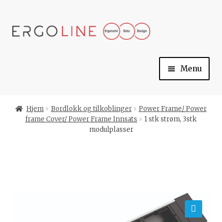
Skip
Skip
to
to
navigation
content
Menu
Min konto
Hjem
Bordlokk og tilkoblinger
Power Frame/ Power
frame Cover/ Power Frame Innsats
1 stk strøm, 3stk
Til kassen
modulplasser
Handlekurv
Ergoline