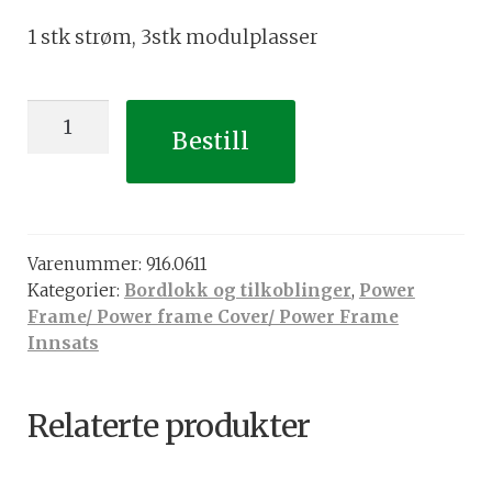
1 stk strøm, 3stk modulplasser
1
Bestill
stk
strøm,
3stk
modulplasser
Varenummer:
916.0611
antall
Kategorier:
Bordlokk og tilkoblinger
,
Power
Frame/ Power frame Cover/ Power Frame
Innsats
Relaterte produkter